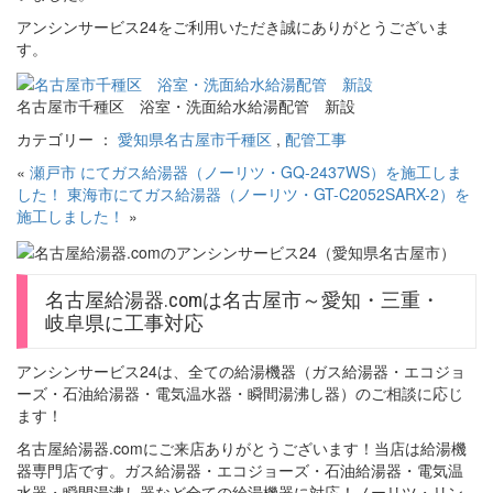
アンシンサービス24をご利用いただき誠にありがとうございま
す。
名古屋市千種区 浴室・洗面給水給湯配管 新設
カテゴリー ：
愛知県名古屋市千種区
,
配管工事
«
瀬戸市 にてガス給湯器（ノーリツ・GQ-2437WS）を施工しま
した！
東海市にてガス給湯器（ノーリツ・GT-C2052SARX-2）を
施工しました！
»
名古屋給湯器.comは名古屋市～愛知・三重・
岐阜県に工事対応
アンシンサービス24は、全ての給湯機器（ガス給湯器・エコジョ
ーズ・石油給湯器・電気温水器・瞬間湯沸し器）のご相談に応じ
ます！
名古屋給湯器.comにご来店ありがとうございます！当店は給湯機
器専門店です。ガス給湯器・エコジョーズ・石油給湯器・電気温
水器・瞬間湯沸し器など全ての給湯機器に対応！ノーリツ・リン