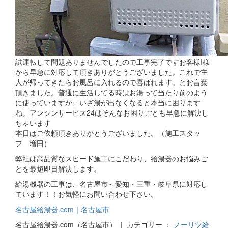
試運転して問題ありませんでしたので工事完了ですお客様I様
から早急に対応して頂きありがとうございました。これで主
人が帰ってきたらお風呂に入れるので喜ばれます。とお言葉
頂きました。普通に生活してる時はお湯って当たり前のよう
に使っていますが、いざ湯が出なくなると本当に困ります
ね。アンシンサービス24はそんなお困りごとも早急に解決し
ちゃいます
本日はご依頼頂きありがとうございました。（施工スタッ
フ 増田）
弊社は高品質なスピード施工にこだわり、給湯器のお悩みご
とを最短即日解決します。
給湯機器の工事は、名古屋市～愛知・三重・岐阜県に対応し
ています！！お気軽にお問い合わせ下さい。
名古屋給湯器.com｜名古屋市
名古屋給湯器.com（名古屋市） | カテゴリー ：
ノーリツ給