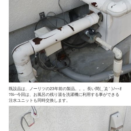
既設品は、ノーリツの23年前の製品。。。長い間(_´Д｀)ﾉ~~ｵ
ﾂｶﾚｰ今回は、お風呂の残り湯を洗濯機に利用する事ができる
注水ユニットも同時交換します。