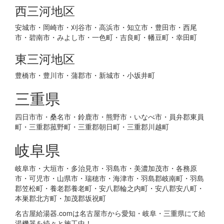
西三河地区
安城市・岡崎市・刈谷市・高浜市・知立市・豊田市・西尾
市・碧南市・みよし市・一色町・吉良町・幡豆町・幸田町
東三河地区
豊橋市・豊川市・蒲郡市・新城市・小坂井町
三重県
四日市市・桑名市・鈴鹿市・熊野市・いなべ市・員弁郡東員
町・三重郡菰野町・三重郡朝日町・三重郡川越町
岐阜県
岐阜市・大垣市・多治見市・羽島市・美濃加茂市・各務原
市・可児市・山県市・瑞穂市・海津市・羽島郡岐南町・羽島
郡笠松町・養老郡養老町・安八郡輪之内町・安八郡安八町・
本巣郡北方町・加茂郡坂祝町
名古屋給湯器.comは名古屋市から愛知・岐阜・三重県にて給
湯機器を続々と施工中！