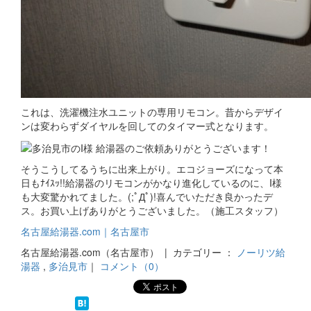
これは、洗濯機注水ユニットの専用リモコン。昔からデザイ
ンは変わらずダイヤルを回してのタイマー式となります。
そうこうしてるうちに出来上がり。エコジョーズになって本
日もﾅｲｽｯ!!給湯器のリモコンがかなり進化しているのに、I様
も大変驚かれてました。(;ﾟДﾟ)!喜んでいただき良かったデ
ス。お買い上げありがとうございました。（施工スタッフ）
名古屋給湯器.com｜名古屋市
名古屋給湯器.com（名古屋市） | カテゴリー ：
ノーリツ給
湯器
,
多治見市
｜
コメント（0）