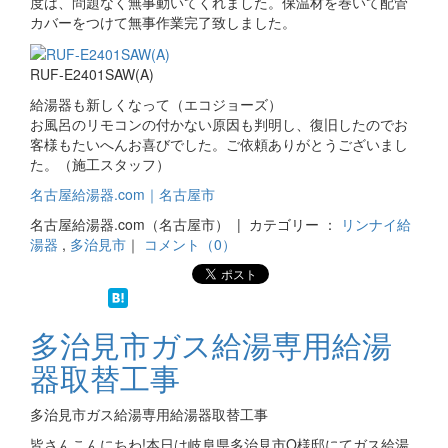
度は、問題なく無事動いてくれました。保温材を巻いて配管
カバーをつけて無事作業完了致しました。
RUF-E2401SAW(A)
給湯器も新しくなって（エコジョーズ）
お風呂のリモコンの付かない原因も判明し、復旧したのでお
客様もたいへんお喜びでした。ご依頼ありがとうございまし
た。（施工スタッフ）
名古屋給湯器.com｜名古屋市
名古屋給湯器.com（名古屋市） | カテゴリー ：
リンナイ給
湯器
,
多治見市
｜
コメント（0）
多治見市ガス給湯専用給湯
器取替工事
多治見市ガス給湯専用給湯器取替工事
皆さんこんにちわ!本日は岐阜県多治見市O様邸にてガス給湯