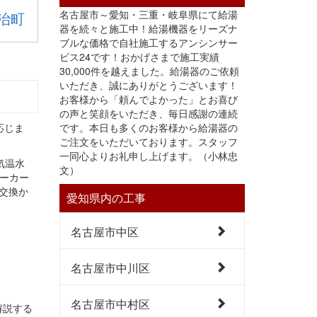
名古屋市～愛知・三重・岐阜県にて給湯
治町
器を続々と施工中！給湯機器をリーズナ
ブルな価格で自社施工するアンシンサー
ビス24です！おかげさまで施工実績
30,000件を越えました。給湯器のご依頼
いただき、誠にありがとうございます！
お客様から「頼んでよかった」とお喜び
の声と笑顔をいただき、毎日感謝の連続
応じま
です。本日も多くのお客様から給湯器の
ご注文をいただいております。スタッフ
一同心よりお礼申し上げます。（小林忠
気温水
文）
ーカー
交換か
愛知県内の工事
名古屋市中区
名古屋市中川区
名古屋市中村区
解説する