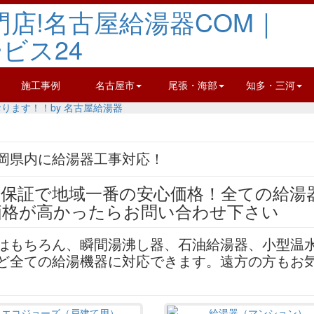
施工事例
名古屋市
尾張・海部
知多・三河
岡県内に給湯器工事対応！
はもちろん、瞬間湯沸し器、石油給湯器、小型温
ど全ての給湯機器に対応できます。遠方の方もお