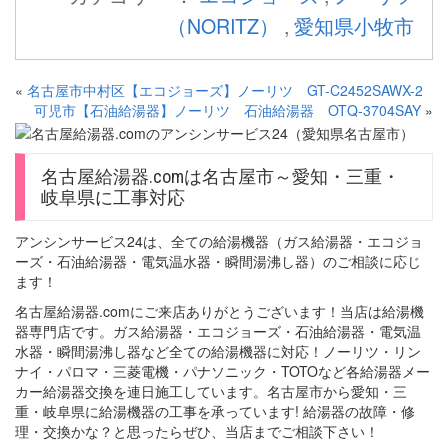
（NORITZ）
,
愛知県小牧市
«
名古屋市中村区【エコジョーズ】ノーリツ GT-C2452SAWX-2
可児市【石油給湯器】ノーリツ 石油給湯器 OTQ-3704SAY
»
名古屋給湯器.comは名古屋市～愛知・三重・
岐阜県に工事対応
アンシンサービス24は、全ての給湯機器（ガス給湯器・エコジョ
ーズ・石油給湯器・電気温水器・瞬間湯沸し器）のご相談に応じ
ます！
名古屋給湯器.comにご来店ありがとうございます！当店は給湯機
器専門店です。ガス給湯器・エコジョーズ・石油給湯器・電気温
水器・瞬間湯沸し器など全ての給湯機器に対応！ノーリツ・リン
ナイ・パロマ・三菱電機・パナソニック・TOTOなど各給湯器メー
カー給湯器交換を連日施工しています。名古屋市から愛知・三
重・岐阜県に給湯機器の工事を承っています! 給湯器の故障・修
理・交換かな？と思ったらぜひ、当店までご相談下さい！