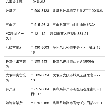
ム事業本部
124番地3
岐阜店
〒500-8128 岐阜県岐阜市花月町2丁目20番地
1
三重店
〒515-2613 三重県津市白山町山田野334
FC静岡イー
〒421-1211 静岡市葵区慈悲尾388-21
スト
浜松営業所
〒430-8003 静岡県浜松市中央区和地山2-18-
18
長野伊那営業
〒399-4431 長野県伊那市西春近5806番
所
大阪中央営業
〒563-0024 大阪府大阪市城東区森之宮7-7-
所
18
神戸店
〒657-0864 兵庫県神戸市灘区新在家南町4丁
目9-17
姫路営業所
〒679-2155 兵庫県姫路市香寺町矢田部336-1