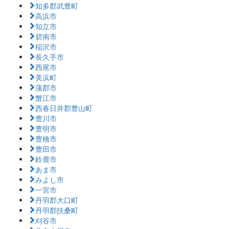
知多郡武豊町
高浜市
知立市
碧南市
稲沢市
長久手市
西尾市
美浜町
蒲郡市
蟹江市
西春日井郡豊山町
豊川市
豊明市
豊橋市
豊田市
鈴鹿市
あま市
みよし市
一宮市
丹羽郡大口町
丹羽郡扶桑町
刈谷市