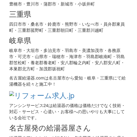
豊橋市・豊川市・蒲郡市・新城市・小坂井町
三重県
四日市市・桑名市・鈴鹿市・熊野市・いなべ市・員弁郡東員
町・三重郡菰野町・三重郡朝日町・三重郡川越町
岐阜県
岐阜市・大垣市・多治見市・羽島市・美濃加茂市・各務原
市・可児市・山県市・瑞穂市・海津市・羽島郡岐南町・羽島
郡笠松町・養老郡養老町・安八郡輪之内町・安八郡安八町・
本巣郡北方町・加茂郡坂祝町
名古屋給湯器.comは名古屋市から愛知・岐阜・三重県にて給
湯機器を続々と施工中！
アンシンサービス24は給湯器の価格は価格だけでなく技術・
対応・サービス・心遣い・お客様への思いやりも大事にして
いる会社です。
名古屋発の給湯器屋さん