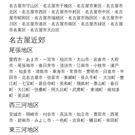
名古屋市守山区・名古屋市千種区・名古屋市東区・名古屋市
北区・名古屋市西区・名古屋市中村区・名古屋市中区・名古
屋市昭和区・名古屋市瑞穂区・名古屋市熱田区・名古屋市中
川区・名古屋市港区・名古屋市南区・名古屋市緑区・名古屋
市名東区・名古屋市天白区
名古屋近郊
尾張地区
愛西市・あま市・一宮市・稲沢市・犬山市・岩倉市・大府
市・尾張旭市・春日井市・清須市・江南市・小牧市・瀬戸
市・ 知多市・津島市・東海市・常滑市・豊明市・日進市・半
田市・北名古屋市・弥富市・東郷町・長久手町・ 大治町・蟹
江町・七宝町・甚目寺町・美和町・飛島村・豊山町・春日
町・大口町・扶桑町・阿久比町・武豊町・ 東浦町・南知多
町・美浜町
西三河地区
安城市・岡崎市・刈谷市・高浜市・知立市・豊田市・西尾
市・碧南市・みよし市・一色町・吉良町・幡豆町・幸田町
東三河地区