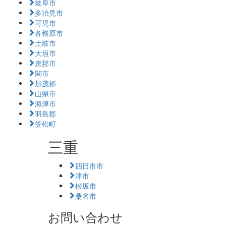
岐阜市
多治見市
可児市
各務原市
土岐市
大垣市
恵那市
関市
加茂郡
山県市
海津市
羽島郡
笠松町
三重
四日市市
津市
松坂市
桑名市
お問い合わせ