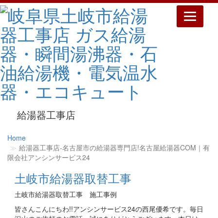
Toggle
navigatio
給湯器工事店
Home
給湯器工事店‐名古屋市の給湯器専門店!名古屋給湯器COM｜有
限会社アンシンサービス24
土岐市給湯器取替工事
土岐市給湯器取替工事 施工事例
皆さんこんにちわ!!アンシンサービス24の西尾優希です。毎日