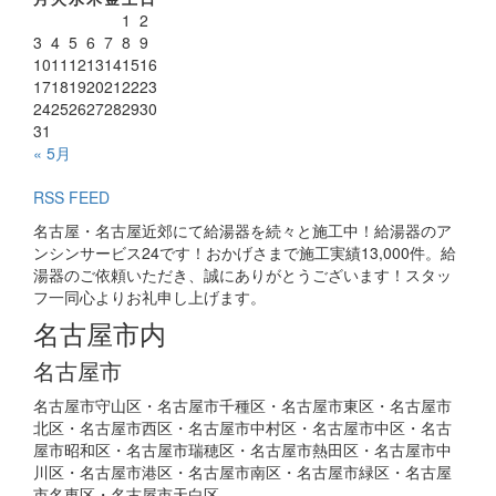
1
2
3
4
5
6
7
8
9
10
11
12
13
14
15
16
17
18
19
20
21
22
23
24
25
26
27
28
29
30
31
« 5月
RSS FEED
名古屋・名古屋近郊にて給湯器を続々と施工中！給湯器のア
ンシンサービス24です！おかげさまで施工実績13,000件。給
湯器のご依頼いただき、誠にありがとうございます！スタッ
フ一同心よりお礼申し上げます。
名古屋市内
名古屋市
名古屋市守山区・名古屋市千種区・名古屋市東区・名古屋市
北区・名古屋市西区・名古屋市中村区・名古屋市中区・名古
屋市昭和区・名古屋市瑞穂区・名古屋市熱田区・名古屋市中
川区・名古屋市港区・名古屋市南区・名古屋市緑区・名古屋
市名東区・名古屋市天白区