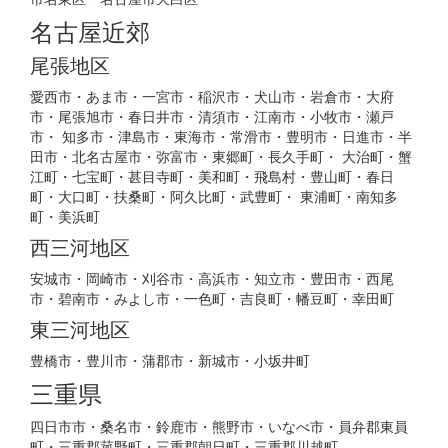
名古屋近郊
尾張地区
愛西市・あま市・一宮市・稲沢市・犬山市・岩倉市・大府
市・尾張旭市・春日井市・清須市・江南市・小牧市・瀬戸
市・ 知多市・津島市・東海市・常滑市・豊明市・日進市・半
田市・北名古屋市・弥富市・東郷町・長久手町・ 大治町・蟹
江町・七宝町・甚目寺町・美和町・飛島村・豊山町・春日
町・大口町・扶桑町・阿久比町・武豊町・ 東浦町・南知多
町・美浜町
西三河地区
安城市・岡崎市・刈谷市・高浜市・知立市・豊田市・西尾
市・碧南市・みよし市・一色町・吉良町・幡豆町・幸田町
東三河地区
豊橋市・豊川市・蒲郡市・新城市・小坂井町
三重県
四日市市・桑名市・鈴鹿市・熊野市・いなべ市・員弁郡東員
町・三重郡菰野町・三重郡朝日町・三重郡川越町