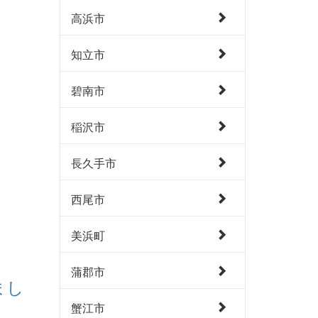
高浜市
知立市
碧南市
稲沢市
長久手市
西尾市
美浜町
蒲郡市
まし
蟹江市