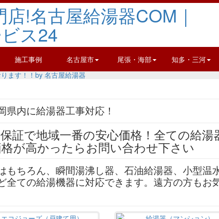
施工事例
名古屋市
尾張・海部
知多・三河
岡県内に給湯器工事対応！
はもちろん、瞬間湯沸し器、石油給湯器、小型温
ど全ての給湯機器に対応できます。遠方の方もお