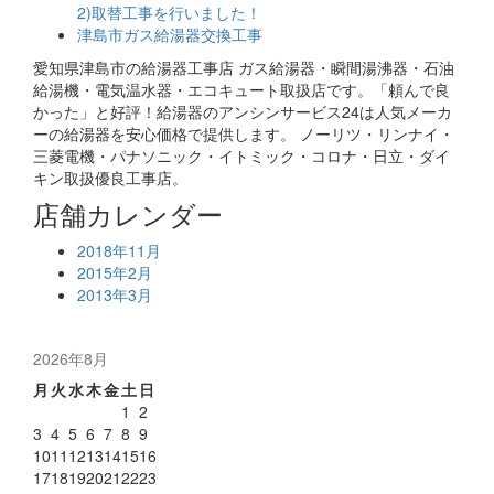
2)取替工事を行いました！
津島市ガス給湯器交換工事
愛知県津島市の給湯器工事店 ガス給湯器・瞬間湯沸器・石油
給湯機・電気温水器・エコキュート取扱店です。「頼んで良
かった」と好評！給湯器のアンシンサービス24は人気メーカ
ーの給湯器を安心価格で提供します。 ノーリツ・リンナイ・
三菱電機・パナソニック・イトミック・コロナ・日立・ダイ
キン取扱優良工事店。
店舗カレンダー
2018年11月
2015年2月
2013年3月
2026年8月
月
火
水
木
金
土
日
1
2
3
4
5
6
7
8
9
10
11
12
13
14
15
16
17
18
19
20
21
22
23