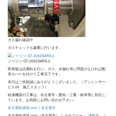
ガス漏れ確認中
ガスチェックも厳重に行います。
ノーリツ GT-2052SARX-2
取替後は試運転を行い、ガス、水漏れ等に問題がなければ配
管カバーを付けて工事完了です。
本日はご依頼誠にありがとうございました。（アンシンサー
ビス24 施工スタッフ）
給湯機器の工事は、名古屋市～愛知・三重・岐阜県に対応し
ています。お気軽にお問い合わせ下さい。
名古屋給湯器.com｜名古屋市
名古屋給湯器.com（名古屋市） | カテゴリー ：
津島市
,
ノ