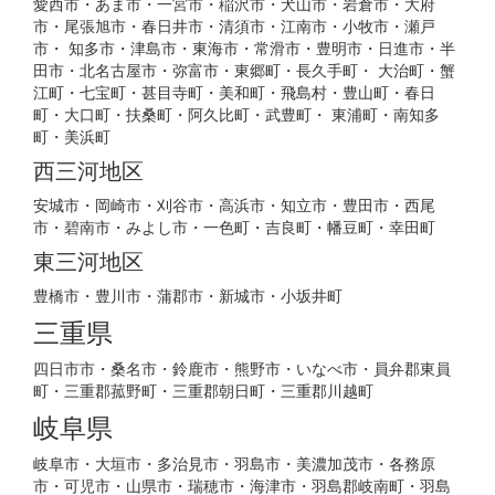
愛西市・あま市・一宮市・稲沢市・犬山市・岩倉市・大府
市・尾張旭市・春日井市・清須市・江南市・小牧市・瀬戸
市・ 知多市・津島市・東海市・常滑市・豊明市・日進市・半
田市・北名古屋市・弥富市・東郷町・長久手町・ 大治町・蟹
江町・七宝町・甚目寺町・美和町・飛島村・豊山町・春日
町・大口町・扶桑町・阿久比町・武豊町・ 東浦町・南知多
町・美浜町
西三河地区
安城市・岡崎市・刈谷市・高浜市・知立市・豊田市・西尾
市・碧南市・みよし市・一色町・吉良町・幡豆町・幸田町
東三河地区
豊橋市・豊川市・蒲郡市・新城市・小坂井町
三重県
四日市市・桑名市・鈴鹿市・熊野市・いなべ市・員弁郡東員
町・三重郡菰野町・三重郡朝日町・三重郡川越町
岐阜県
岐阜市・大垣市・多治見市・羽島市・美濃加茂市・各務原
市・可児市・山県市・瑞穂市・海津市・羽島郡岐南町・羽島