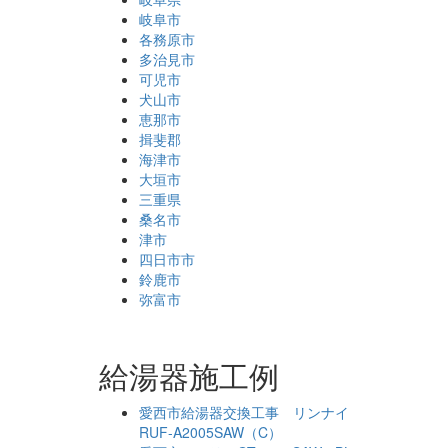
岐阜市
各務原市
多治見市
可児市
犬山市
恵那市
揖斐郡
海津市
大垣市
三重県
桑名市
津市
四日市市
鈴鹿市
弥富市
給湯器施工例
愛西市給湯器交換工事 リンナイ
RUF-A2005SAW（C）