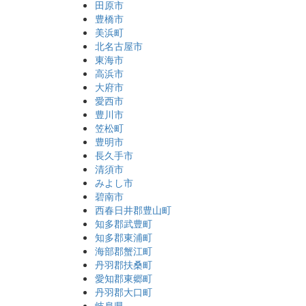
田原市
豊橋市
美浜町
北名古屋市
東海市
高浜市
大府市
愛西市
豊川市
笠松町
豊明市
長久手市
清須市
みよし市
碧南市
西春日井郡豊山町
知多郡武豊町
知多郡東浦町
海部郡蟹江町
丹羽郡扶桑町
愛知郡東郷町
丹羽郡大口町
岐阜県