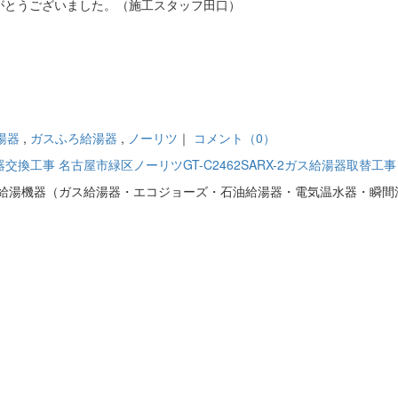
がとうございました。（施工スタッフ田口）
湯器
,
ガスふろ給湯器
,
ノーリツ
｜
コメント（0）
湯器交換工事
名古屋市緑区ノーリツGT-C2462SARX-2ガス給湯器取替工事
ての給湯機器（ガス給湯器・エコジョーズ・石油給湯器・電気温水器・瞬間