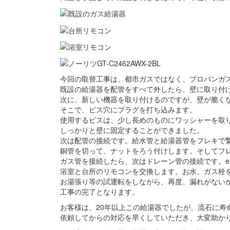
今回の取替工事は、都市ガスではなく、プロパンガス
既設の給湯器を配管をすべて外したら、壁に取り付
次に、新しい機器を取り付けるのですが、壁が脆く
そこで、ビス穴にプラグを打ち込みます。
使用するビスは、少し長めのものにワッシャーを取
しっかりと壁に固定することができました。
次は配管の接続です。給水管と給湯器管をフレキで
銅管を切って、ナットをろう付けします。そしてフ
ガス管を接続したら、次はドレーン管の接続です。e
浴室と台所のリモコンを交換します。お水、ガス栓
お湯張り等の試運転をしながら、再度、漏れがない
工事の完了となります。
お客様は、20年以上この給湯器でしたが、流石に寿
依頼してからの対応を早くしていただき、大変助か