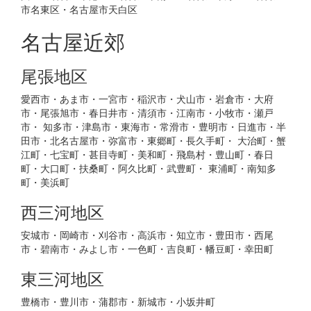
市名東区・名古屋市天白区
名古屋近郊
尾張地区
愛西市・あま市・一宮市・稲沢市・犬山市・岩倉市・大府
市・尾張旭市・春日井市・清須市・江南市・小牧市・瀬戸
市・ 知多市・津島市・東海市・常滑市・豊明市・日進市・半
田市・北名古屋市・弥富市・東郷町・長久手町・ 大治町・蟹
江町・七宝町・甚目寺町・美和町・飛島村・豊山町・春日
町・大口町・扶桑町・阿久比町・武豊町・ 東浦町・南知多
町・美浜町
西三河地区
安城市・岡崎市・刈谷市・高浜市・知立市・豊田市・西尾
市・碧南市・みよし市・一色町・吉良町・幡豆町・幸田町
東三河地区
豊橋市・豊川市・蒲郡市・新城市・小坂井町