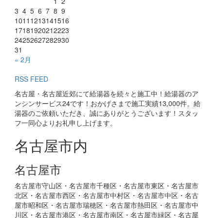
1
2
3
4
5
6
7
8
9
10
11
12
13
14
15
16
17
18
19
20
21
22
23
24
25
26
27
28
29
30
31
« 2月
RSS FEED
名古屋・名古屋近郊にて給湯器を続々と施工中！給湯器のア
ンシンサービス24です！おかげさまで施工実績13,000件。給
湯器のご依頼いただき、誠にありがとうございます！スタッ
フ一同心よりお礼申し上げます。
名古屋市内
名古屋市
名古屋市守山区・名古屋市千種区・名古屋市東区・名古屋市
北区・名古屋市西区・名古屋市中村区・名古屋市中区・名古
屋市昭和区・名古屋市瑞穂区・名古屋市熱田区・名古屋市中
川区・名古屋市港区・名古屋市南区・名古屋市緑区・名古屋