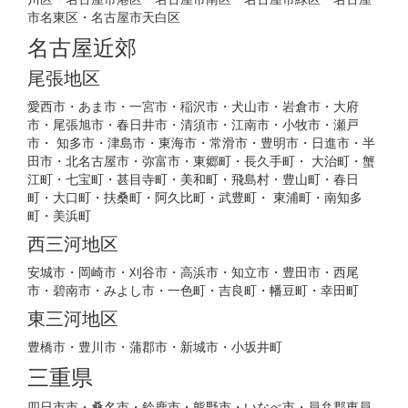
市名東区・名古屋市天白区
名古屋近郊
尾張地区
愛西市・あま市・一宮市・稲沢市・犬山市・岩倉市・大府
市・尾張旭市・春日井市・清須市・江南市・小牧市・瀬戸
市・ 知多市・津島市・東海市・常滑市・豊明市・日進市・半
田市・北名古屋市・弥富市・東郷町・長久手町・ 大治町・蟹
江町・七宝町・甚目寺町・美和町・飛島村・豊山町・春日
町・大口町・扶桑町・阿久比町・武豊町・ 東浦町・南知多
町・美浜町
西三河地区
安城市・岡崎市・刈谷市・高浜市・知立市・豊田市・西尾
市・碧南市・みよし市・一色町・吉良町・幡豆町・幸田町
東三河地区
豊橋市・豊川市・蒲郡市・新城市・小坂井町
三重県
四日市市・桑名市・鈴鹿市・熊野市・いなべ市・員弁郡東員